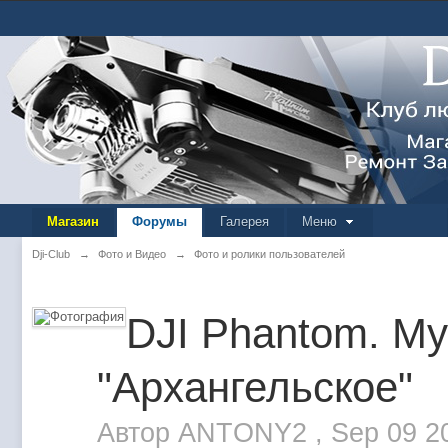
Магазин
Форумы
Галерея
Меню
Dji-Club
→
Фото и Видео
→
Фото и ролики пользователей
DJI Phantom. М
"Архангельское"
Автор
ANTONY2
,
Sep 09 2