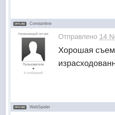
Constantine
OFFLINE
Начинающий летчик
Отправлено
14 N
Хорошая съемк
израсходованн
Пользователи
4 сообщений
WebSpider
OFFLINE