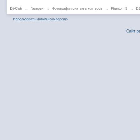
Dji-Club
→
Галерея
→
Фотографии снятые с коптеров
→
Phantom 3
→
DJ
Использовать мобильную версию
Сайт р