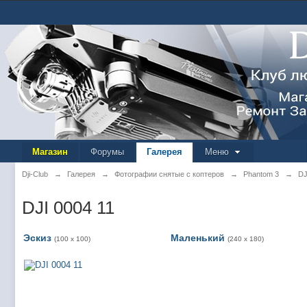
Магазин
Форумы
Галерея
Меню
Dji-Club
→
Галерея
→
Фотографии снятые с коптеров
→
Phantom 3
→
DJ
DJI 0004 11
Эскиз
Маленький
(100 x 100)
(240 x 180)