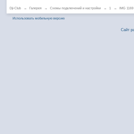
Dji-Club
→
Галерея
→
Схемы подключений и настройки
→
1
→
IMG 1169
Использовать мобильную версию
Сайт р