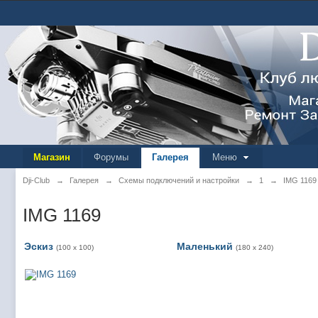
Магазин
Форумы
Галерея
Меню
Dji-Club
→
Галерея
→
Схемы подключений и настройки
→
1
→
IMG 1169
IMG 1169
Эскиз
Маленький
(100 x 100)
(180 x 240)