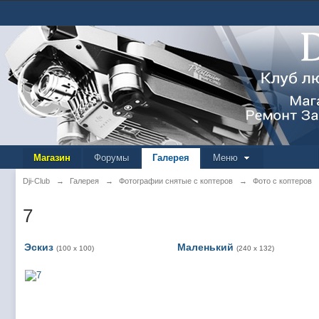
Магазин
Форумы
Галерея
Меню
Dji-Club
→
Галерея
→
Фотографии снятые с коптеров
→
Фото с коптеров
7
Эскиз
Маленький
(100 x 100)
(240 x 132)