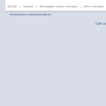
Dji-Club
→
Галерея
→
Фотографии снятые с коптеров
→
Фото с коптеров
Использовать мобильную версию
Сайт р