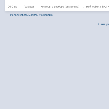
Dji-Club
→
Галерея
→
Коптеры в разборе (внутрянка)
→
мой walkera TALI 
Использовать мобильную версию
Сайт р