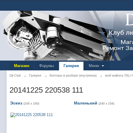
Магазин
Форумы
Галерея
Меню
Dji-Club
→
Галерея
→
Коптеры в разборе (внутрянка)
→
мой walkera TALI 
20141225 220538 111
Эскиз
Маленький
(100 x 100)
(240 x 154)