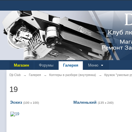
Магазин
Форумы
Галерея
Меню
Dji-Club
→
Галерея
→
Коптеры в разборе (внутрянка)
→
Кружок "умелые р
19
Эскиз
Маленький
(100 x 100)
(135 x 240)