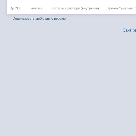
Dji-Club
→
Галерея
→
Коптеры в разборе (внутрянка)
→
Кружок "умелые р
Использовать мобильную версию
Сайт р