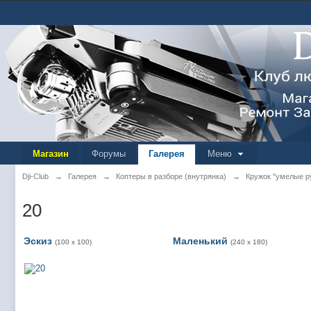
Магазин
Форумы
Галерея
Меню
Dji-Club
→
Галерея
→
Коптеры в разборе (внутрянка)
→
Кружок "умелые р
20
Эскиз
Маленький
(100 x 100)
(240 x 180)