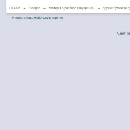
Dji-Club
→
Галерея
→
Коптеры в разборе (внутрянка)
→
Кружок "умелые р
Использовать мобильную версию
Сайт р