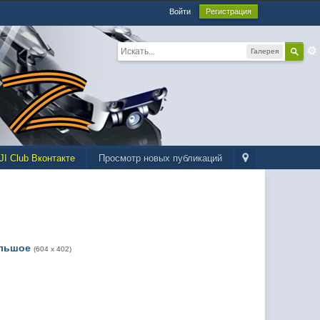
Войти
Регистрация
Галерея
JI Club Вконтакте
Просмотр новых публикаций
льшое
(604 x 402)