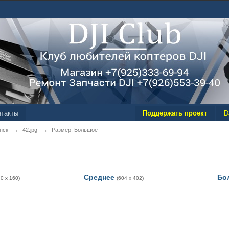
нтакты
Поддержать проект
D
нск
→
42.jpg
→
Размер: Большое
Среднее
Бо
40 x 160)
(604 x 402)