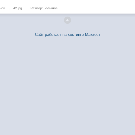
нск
→
42.jpg
→
Размер: Большое
Сайт работает на хостинге Макхост