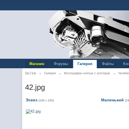
Магазин
Форумы
Галерея
Файлы
Ко
Dji-Club
→
Галерея
→
Фотографии снятые с коптеров
→
Челяби
42.jpg
Эскиз
Маленький
(100 x 100)
(2