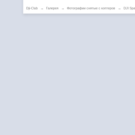
Dji-Club
→
Галерея
→
Фотографии снятые с коптеров
→
DJI Spa