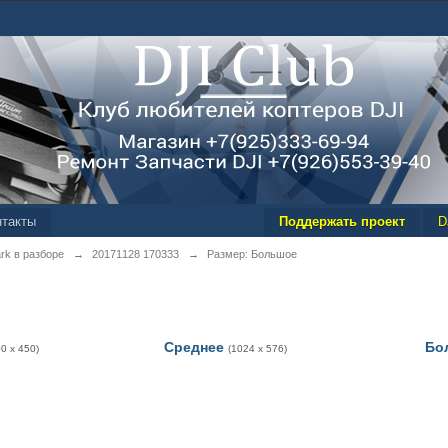
нтакты
Поддержать проект
D
rk в разборе
→
20171128 170333
→
Размер: Большое
Среднее
Бо
00 x 450)
(1024 x 576)