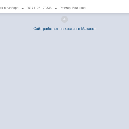
rk в разборе
→
20171128 170333
→
Размер: Большое
Сайт работает на хостинге Макхост