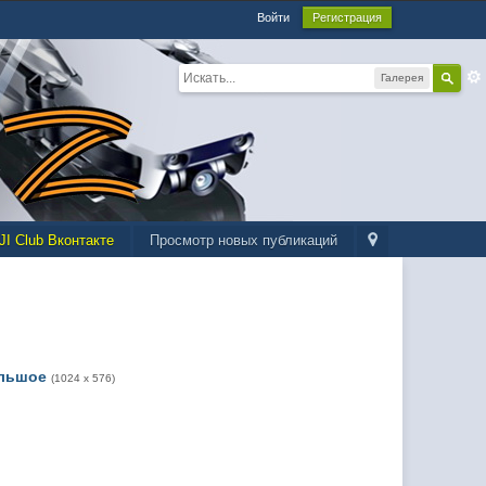
Войти
Регистрация
Галерея
JI Club Вконтакте
Просмотр новых публикаций
льшое
(1024 x 576)