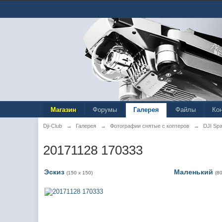
Магазин
Форумы
Галерея
Файлы
Ко
Dji-Club
→
Галерея
→
Фотографии снятые с коптеров
→
DJI Spa
20171128 170333
Эскиз
Маленький
(150 x 150)
(8