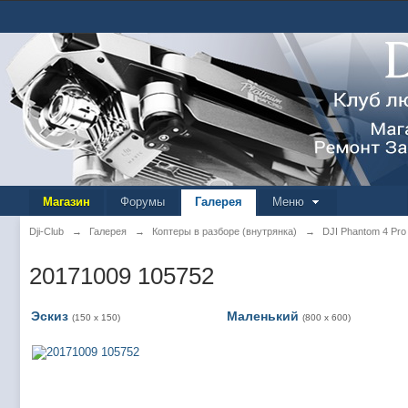
Магазин
Форумы
Галерея
Меню
Dji-Club
→
Галерея
→
Коптеры в разборе (внутрянка)
→
DJI Phantom 4 Pro
20171009 105752
Эскиз
Маленький
(150 x 150)
(800 x 600)