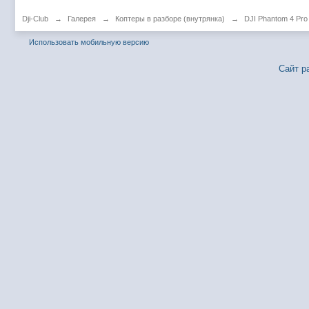
Dji-Club
→
Галерея
→
Коптеры в разборе (внутрянка)
→
DJI Phantom 4 Pro
Использовать мобильную версию
Сайт р