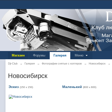
Магазин
Форумы
Галерея
Меню
Dji-Club
→
Галерея
→
Фотографии снятые с коптеров
→
Новосибирск
→
Новосибирск
Эскиз
Маленький
(150 x 150)
(800 x 600)