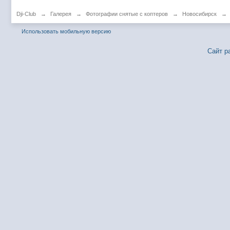
Dji-Club
→
Галерея
→
Фотографии снятые с коптеров
→
Новосибирск
→
Использовать мобильную версию
Сайт р