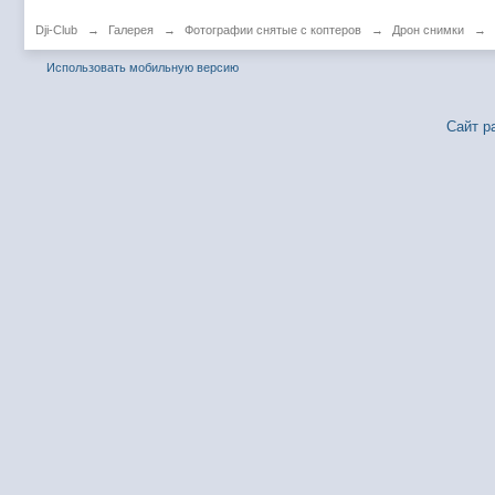
Dji-Club
→
Галерея
→
Фотографии снятые с коптеров
→
Дрон снимки
→
Использовать мобильную версию
Сайт р