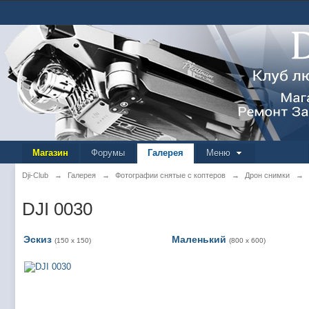
Магазин
Форумы
Галерея
Меню
Dji-Club
→
Галерея
→
Фотографии снятые с коптеров
→
Дрон снимки
→
DJI 0030
Эскиз
Маленький
(150 x 150)
(800 x 600)