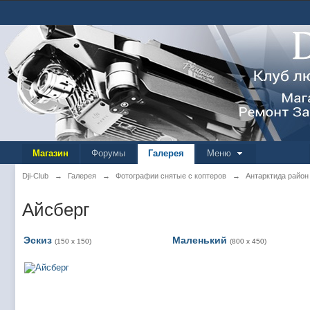
Магазин
Форумы
Галерея
Меню
Dji-Club
→
Галерея
→
Фотографии снятые с коптеров
→
Антарктида район
Айсберг
Эскиз
Маленький
(150 x 150)
(800 x 450)