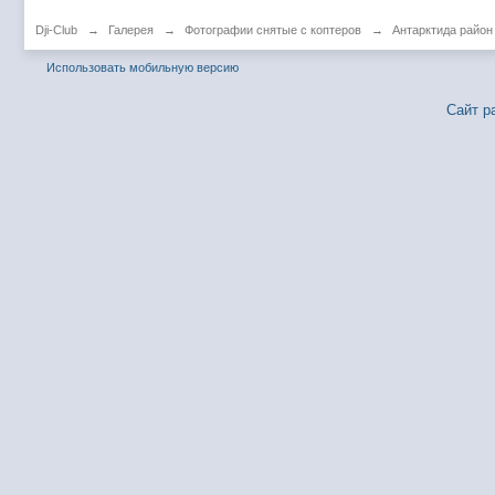
Dji-Club
→
Галерея
→
Фотографии снятые с коптеров
→
Антарктида район
Использовать мобильную версию
Сайт р