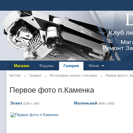
Магазин
Форумы
Галерея
Меню
Dji-Club
→
Галерея
→
Фотографии снятые с коптеров
→
Первое фото п. К
Первое фото п.Каменка
Эскиз
Маленький
(150 x 150)
(800 x 450)