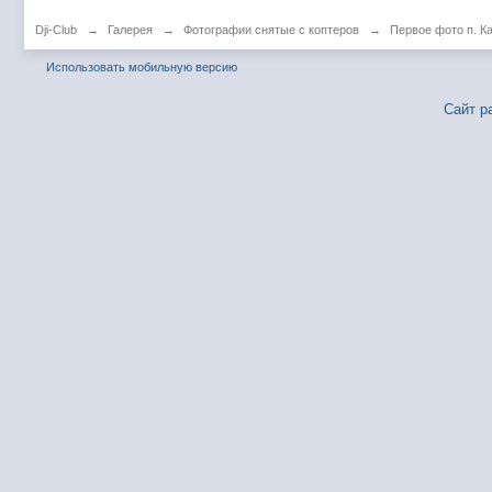
Dji-Club
→
Галерея
→
Фотографии снятые с коптеров
→
Первое фото п. К
Использовать мобильную версию
Сайт р