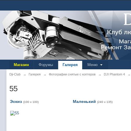
Магазин
Форумы
Галерея
Меню
Dji-Club
→
Галерея
→
Фотографии снятые с коптеров
→
DJI Phantom 4
→
55
Эскиз
Маленький
(100 x 100)
(240 x 135)