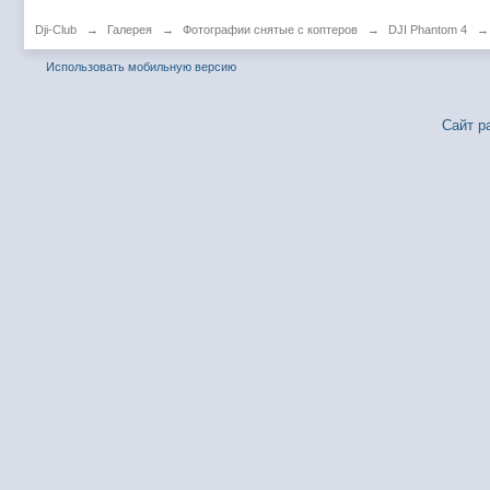
Dji-Club
→
Галерея
→
Фотографии снятые с коптеров
→
DJI Phantom 4
→
Использовать мобильную версию
Сайт р