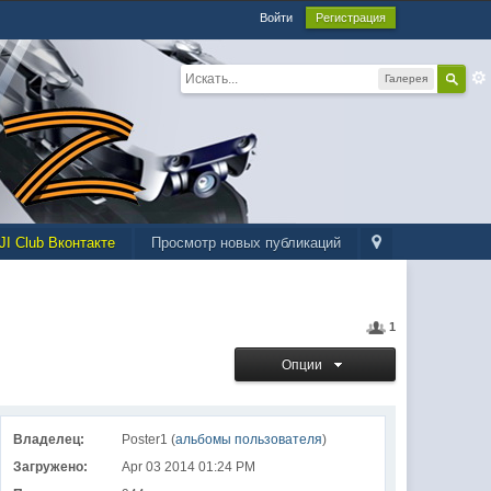
Войти
Регистрация
Галерея
JI Club Вконтакте
Просмотр новых публикаций
1
Опции
Владелец:
Poster1 (
альбомы пользователя
)
Загружено:
Apr 03 2014 01:24 PM