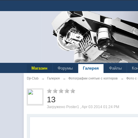
Магазин
Форумы
Галерея
Файлы
Ко
Dji-Club
→
Галерея
→
Фотографии снятые с коптеров
→
Фото с
13
Загружено Poster1 , Apr 03 2014 01:24 PM