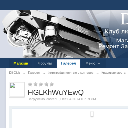
Магазин
Форумы
Галерея
Меню
Dji-Club
→
Галерея
→
Фотографии снятые с коптеров
→
Красивые места
HGLKhWuYEwQ
Загружено Poster1 , Dec 04 2014 01:19 PM