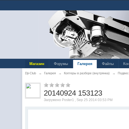
Магазин
Форумы
Галерея
Файлы
Ко
Dji-Club
→
Галерея
→
Коптеры в разборе (внутрянка)
→
Подвес 
20140924 153123
Загружено Poster1 , Sep 25 2014 03:53 PM