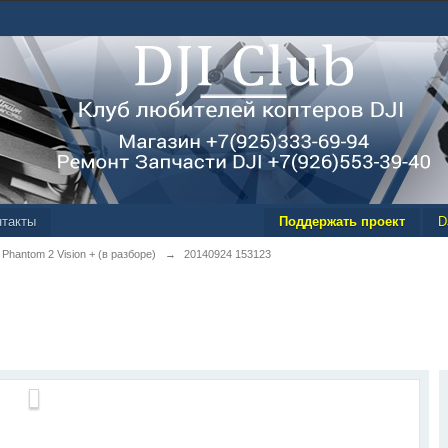
нтакты
Поддержать проект
D
Phantom 2 Vision + (в разборе)
→
20140924 153123