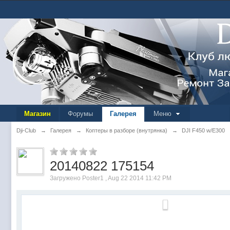
Магазин
Форумы
Галерея
Меню
Dji-Club
→
Галерея
→
Коптеры в разборе (внутрянка)
→
DJI F450 w/E300
20140822 175154
Загружено Poster1 , Aug 22 2014 11:42 PM