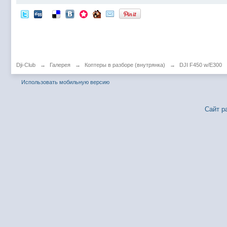
Dji-Club
→
Галерея
→
Коптеры в разборе (внутрянка)
→
DJI F450 w/E300
Использовать мобильную версию
Сайт р