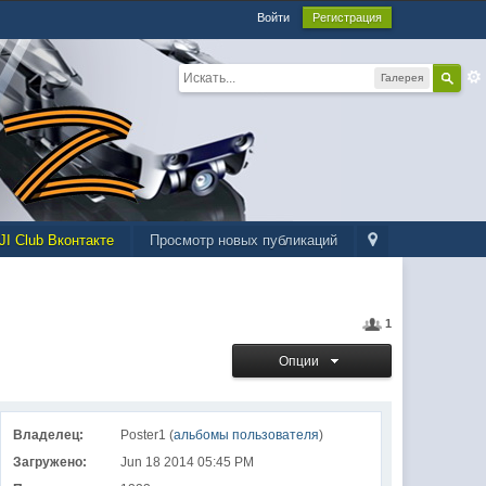
Войти
Регистрация
Галерея
JI Club Вконтакте
Просмотр новых публикаций
1
Опции
Владелец:
Poster1 (
альбомы пользователя
)
Загружено:
Jun 18 2014 05:45 PM