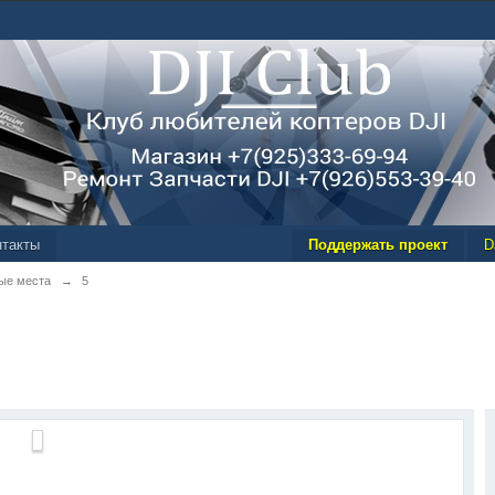
нтакты
Поддержать проект
D
ые места
→
5