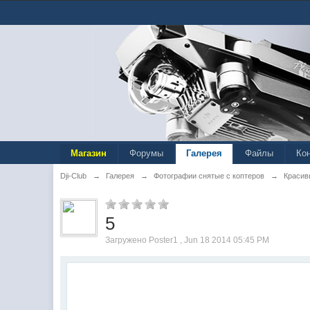
Магазин
Форумы
Галерея
Файлы
Ко
Dji-Club
→
Галерея
→
Фотографии снятые с коптеров
→
Красив
5
Загружено Poster1 , Jun 18 2014 05:45 PM