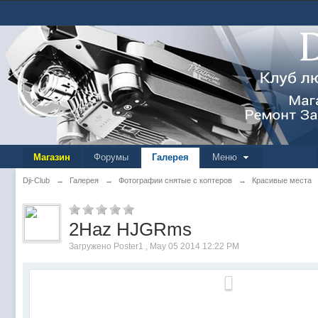
Магазин
Форумы
Галерея
Меню
Dji-Club
→
Галерея
→
Фотографии снятые с коптеров
→
Красивые места
2Haz HJGRms
Загружено Poster1 , May 05 2014 12:22 PM