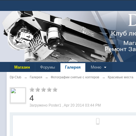
Магазин
Форумы
Галерея
Меню
Dji-Club
→
Галерея
→
Фотографии снятые с коптеров
→
Красивые места
4
Загружено Poster1 , Apr 20 2014 03:44 PM