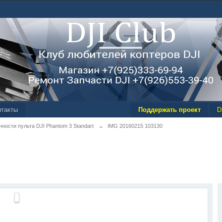
нтакты
Поддержать проект
D
нности пульта DJI Phantom 3 Standart
→
IMG 20160215 103130