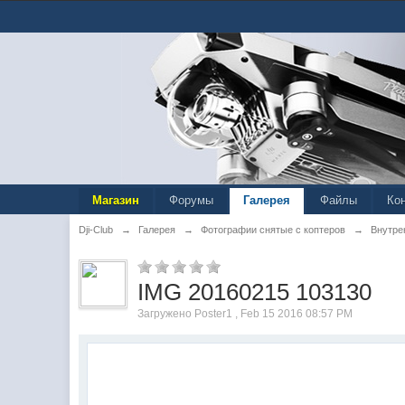
Магазин
Форумы
Галерея
Файлы
Ко
Dji-Club
→
Галерея
→
Фотографии снятые с коптеров
→
Внутре
IMG 20160215 103130
Загружено Poster1 , Feb 15 2016 08:57 PM