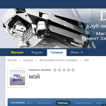
Магазин
Форумы
Галерея
Меню
Dji-Club
→
Галерея
→
Фотографии снятые с коптеров
→
мой
Оценить альбом
мой
Сортировка:
Дата
Просмотры
Рейтинг
Комментарии
Имя