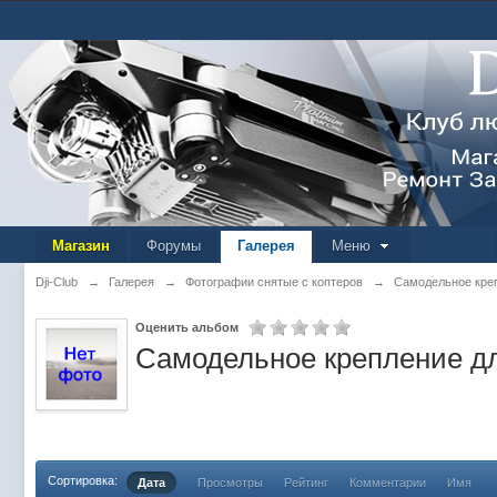
Магазин
Форумы
Галерея
Меню
Dji-Club
→
Галерея
→
Фотографии снятые с коптеров
→
Самодельное креп
Оценить альбом
Самодельное крепление дл
Сортировка:
Дата
Просмотры
Рейтинг
Комментарии
Имя