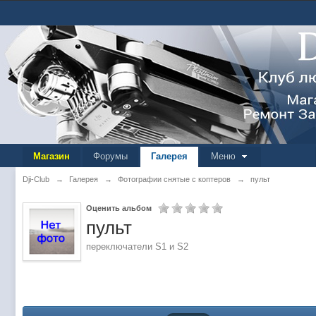
Магазин
Форумы
Галерея
Меню
Dji-Club
→
Галерея
→
Фотографии снятые с коптеров
→
пульт
Оценить альбом
пульт
переключатели S1 и S2