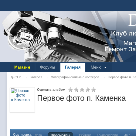
Магазин
Форумы
Галерея
Меню
Dji-Club
→
Галерея
→
Фотографии снятые с коптеров
→
Первое фото п. К
Оценить альбом
Первое фото п. Каменка
Сортировка:
Дата
Просмотры
Рейтинг
Комментарии
Имя