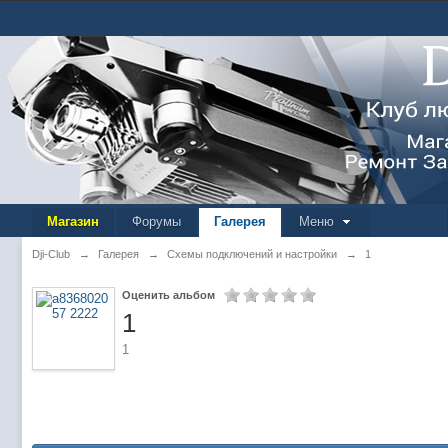
Магазин
Форумы
Галерея
Меню
Dji-Club
→
Галерея
→
Схемы подключений и настройки
→
1
Оценить альбом
1
1