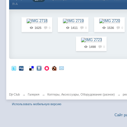
Я-А
1625
0
1411
0
1536
0
1498
0
Dji-Club
→
Галерея
→
Коптеры, Аксессуары, Оборудование (разное)
→
рю
Использовать мобильную версию
Сайт р