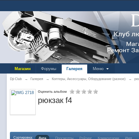
Магазин
Форумы
Галерея
Меню
Dji-Club
→
Галерея
→
Коптеры, Аксессуары, Оборудование (разное)
→
рю
Оценить альбом
рюкзак f4
Сортировка:
Дата
Просмотры
Рейтинг
Комментарии
Имя