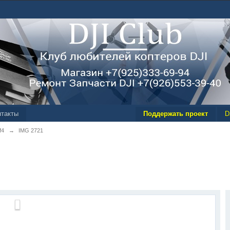
нтакты
Поддержать проект
D
f4
→
IMG 2721