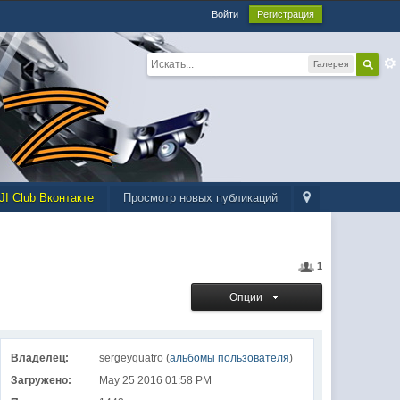
Войти
Регистрация
Галерея
JI Club Вконтакте
Просмотр новых публикаций
1
Опции
Владелец:
sergeyquatro (
альбомы пользователя
)
Загружено:
May 25 2016 01:58 PM