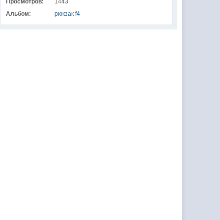
Просмотров:
1443
Альбом:
рюкзак f4