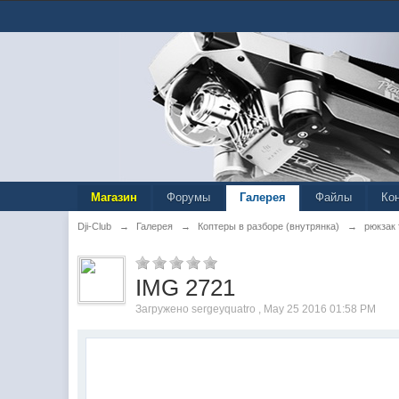
Магазин
Форумы
Галерея
Файлы
Ко
Dji-Club
→
Галерея
→
Коптеры в разборе (внутрянка)
→
рюкзак 
IMG 2721
Загружено sergeyquatro , May 25 2016 01:58 PM