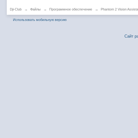
Dji-Club
→
Файлы
→
Программное обеспечение
→
Phantom 2 Vision Assista
Использовать мобильную версию
Сайт р