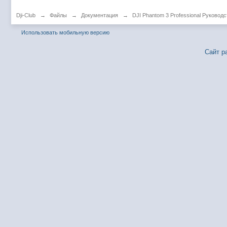
Dji-Club
→
Файлы
→
Документация
→
DJI Phantom 3 Professional Руковод
Использовать мобильную версию
Сайт р