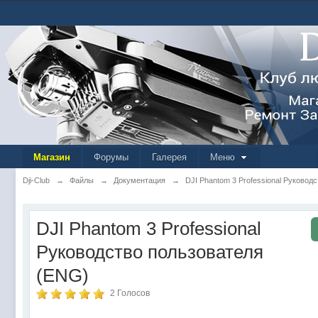
Магазин
Форумы
Галерея
Меню
Dji-Club
→
Файлы
→
Документация
→
DJI Phantom 3 Professional Руковод
DJI Phantom 3 Professional
Руководство пользователя
(ENG)
2 Голосов