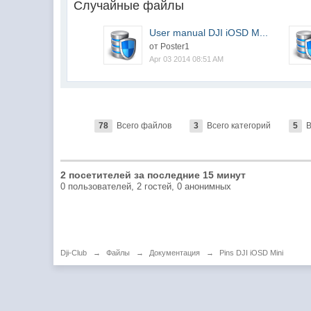
Случайные файлы
User manual DJI iOSD M...
от Poster1
Apr 03 2014 08:51 AM
78
Всего файлов
3
Всего категорий
5
В
2 посетителей за последние 15 минут
0 пользователей, 2 гостей, 0 анонимных
Dji-Club
→
Файлы
→
Документация
→
Pins DJI iOSD Mini