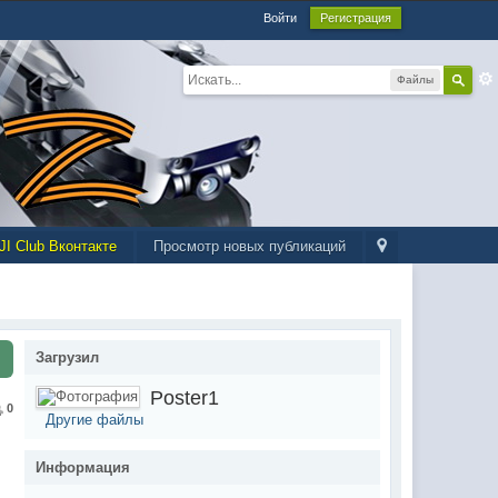
Войти
Регистрация
Файлы
JI Club Вконтакте
Просмотр новых публикаций
Загрузил
Poster1
0
Другие файлы
Информация