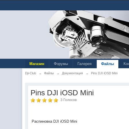
Магазин
Форумы
Галерея
Файлы
Ко
Dji-Club
→
Файлы
→
Документация
→
Pins DJI iOSD Mini
Pins DJI iOSD Mini
3 Голосов
Распиновка DJI iOSD Mini