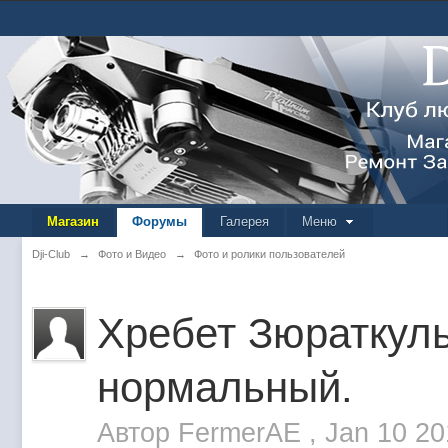
Магазин
Форумы
Галерея
Меню
Dji-Club
→
Фото и Видео
→
Фото и ролики пользователей
Хребет Зюраткуль
нормальный.
Автор
FermerAE
,
Jan 10 20