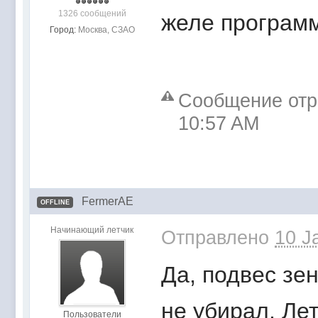
1326 сообщений
желе програм
Город:
Москва, СЗАО
Сообщение отре
10:57 AM
FermerAE
OFFLINE
Начинающий летчик
Отправлено
10 J
Да, подвес зе
не убирал. Ле
Пользователи