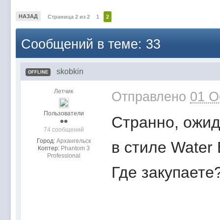
НАЗАД
Страница 2 из 2
1
2
Сообщений в теме: 33
skobkin
OFFLINE
Летчик
Отправлено
01 O
Пользователи
Странно, ожид
74 сообщений
Город:
Архангельск
в стиле Water 
Коптер:
Phantom 3
Professional
Где закупаете