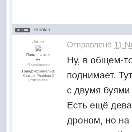
skobkin
OFFLINE
Летчик
Отправлено
11 N
Пользователи
Ну, в общем-т
74 сообщений
Город:
Архангельск
поднимает. Ту
Коптер:
Phantom 3
Professional
с двумя буями 
Есть ещё дева
дроном, но на