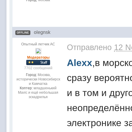
Город:
Москва
olegnsk
OFFLINE
Опытный летчик АС
Отправлено
12 N
Модераторы
Alexx
,в морск
7702 сообщений
сразу вероятн
Город:
Москва,
исторически Новосибирск
и Камчатка
Коптер:
младшенький
и в том и дру
Mavic и ещё небольшая
эскадрилья
неопределённо
электронике з