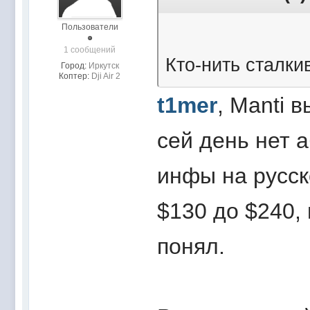
Пользователи
1 сообщений
Кто-нить сталки
Город:
Иркутск
Коптер:
Dji Air 2
t1mer
, Manti 
сей день нет 
инфы на русск
$130 до $240, 
понял.