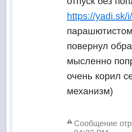
отпуск без по
https://yadi.s
парашютистом 
повернул обра
мысленно по
очень корил с
механизм)
Сообщение отре