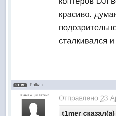
коптеров DJI 
красиво, думаю
подозрительно
сталкивался и
Polkan
OFFLINE
Начинающий летчик
Отправлено
23 A
t1mer сказал(а)