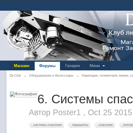
Магазин
Форумы
Галерея
Меню
Dji-Club
→
Оборудование и Аксессуары
→
Навигация, телеметрия, маяки, 
6. Системы спа
Автор
Poster1
,
Oct 25 2015
системы спасения
парашюты
спасение
копте