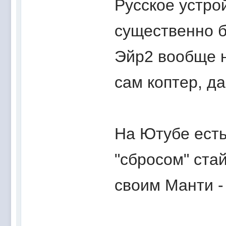
Русское устро
существенно б
Эйр2 вообще н
сам коптер, д
На Ютубе есть
"сбросом" ста
своим Манти -