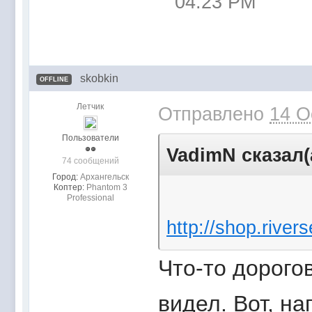
04:23 PM
skobkin
OFFLINE
Летчик
Отправлено
14 O
Пользователи
VadimN сказал(
74 сообщений
Город:
Архангельск
Коптер:
Phantom 3
Professional
http://shop.rive
Что-то дорого
видел. Вот, н