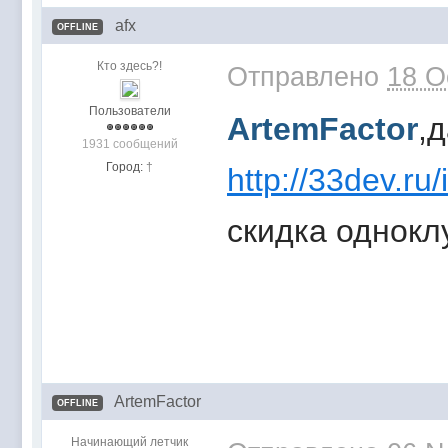
afx
OFFLINE
Кто здесь?!
Отправлено
18 O
Пользователи
ArtemFactor
,
1931 сообщений
Город:
†
http://33dev.ru
скидка однокл
ArtemFactor
OFFLINE
Начинающий летчик