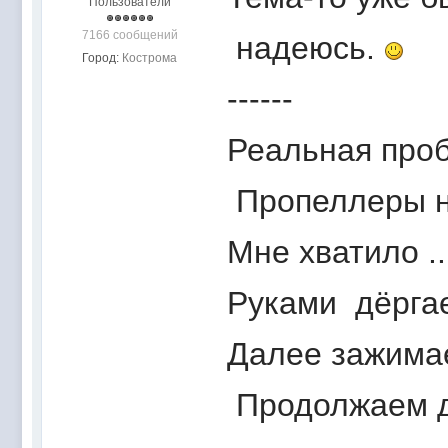
Пользователи
7166 сообщений
надеюсь.
Город:
Кострома
------
Реальная проб
Пропеллеры н
Мне хватило .
Руками дёргае
Далее зажимае
Продолжаем дё