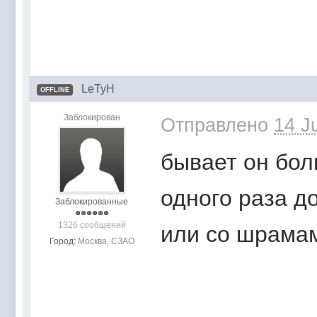
LeTyH
OFFLINE
Заблокирован
Отправлено
14 J
бывает он бол
одного раза д
Заблокированные
1326 сообщений
или со шрамам
Город:
Москва, СЗАО