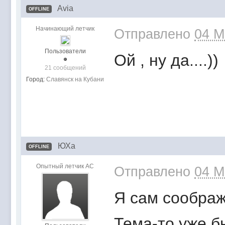
Avia
OFFLINE
Начинающий летчик
Отправлено
04 M
Пользователи
Ой , ну да....))
21 сообщений
Город:
Славянск на Кубани
ЮХа
OFFLINE
Опытный летчик АС
Отправлено
04 M
Я сам соображ
Тема-то уже б