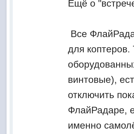
Ещё о "встрече
Все ФлайРада
для коптеров. 
оборудованных
винтовые), ес
отключить пок
ФлайРадаре, е
именно самолё