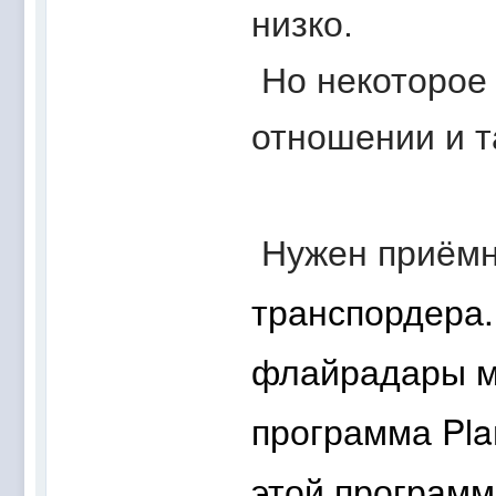
низко.
Но некоторое
отношении и т
Нужен приём
транспордера.
флайрадары мо
программа
Pla
этой программ