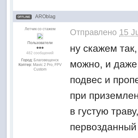
AROblag
OFFLINE
Летчик со стажем
Отправлено
15 J
Пользователи
ну скажем так
482 сообщений
Город:
Благовещенск
можно, и даже 
Коптер:
Mavic 2 Pro, FPV
Custom
подвес и проп
при приземлен
в густую траву
первозданный 