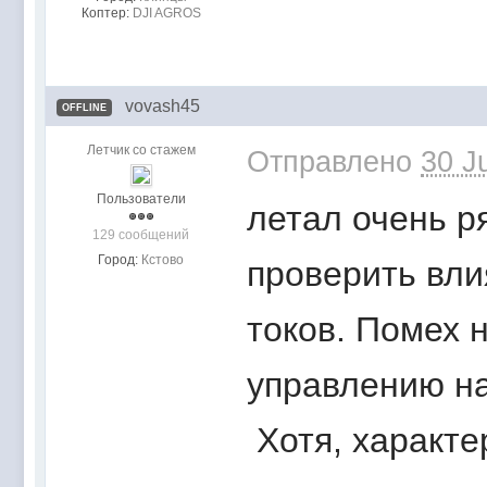
Коптер:
DJI AGROS
vovash45
OFFLINE
Летчик со стажем
Отправлено
30 J
Пользователи
летал очень р
129 сообщений
Город:
Кстово
проверить вли
токов. Помех 
управлению на 
Хотя, характе