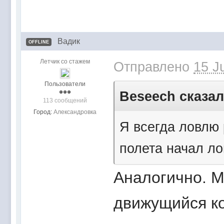
Вадик
OFFLINE
Летчик со стажем
Отправлено
15 J
Пользователи
Beseech сказал(
113 сообщений
Город:
Александровка
Я всегда ловлю 
полета начал ло
Аналогично. М
движущийся ко