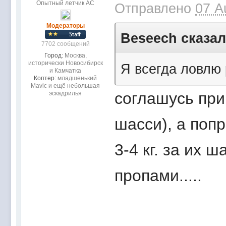
Опытный летчик АС
Отправлено
07 A
Модераторы
Beseech сказал
7702 сообщений
Город:
Москва,
исторически Новосибирск
Я всегда ловлю
и Камчатка
Коптер:
младшенький
Mavic и ещё небольшая
соглашусь при
эскадрилья
шасси), а поп
3-4 кг. за их 
пропами.....