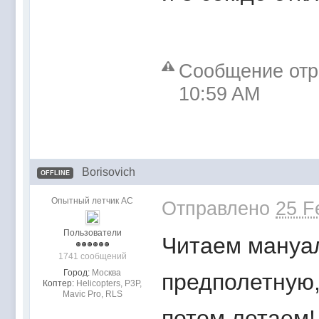
Сообщение отре
10:59 AM
Borisovich
OFFLINE
Опытный летчик АС
Отправлено
25 F
Пользователи
Читаем мануал
1741 сообщений
Город:
Москва
предполетную,
Коптер:
Helicopters, P3P,
Mavic Pro, RLS
потом летаем!