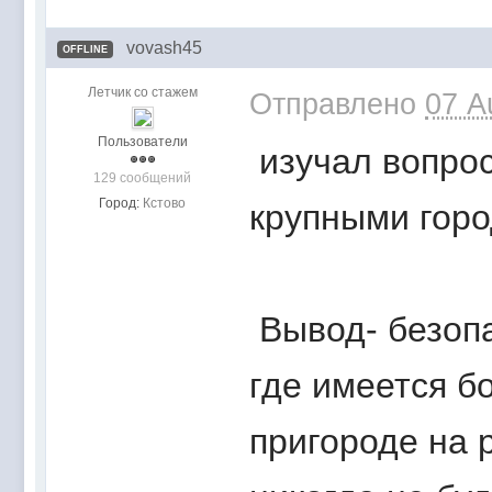
vovash45
OFFLINE
Летчик со стажем
Отправлено
07 A
Пользователи
изучал вопрос
129 сообщений
Город:
Кстово
крупными горо
Вывод- безопа
где имеется б
пригороде на 