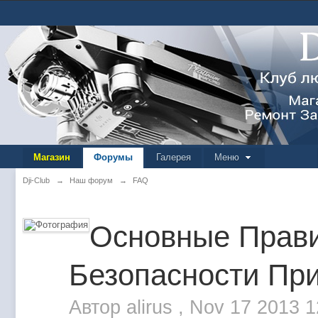
Магазин
Форумы
Галерея
Меню
Dji-Club
→
Наш форум
→
FAQ
Основные Прави
Безопасности При
Автор
alirus
,
Nov 17 2013 1