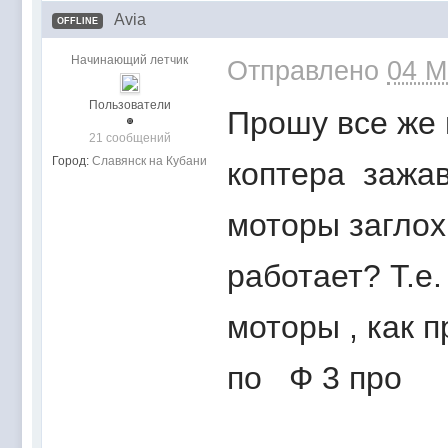
Avia
OFFLINE
Начинающий летчик
Отправлено
04 M
Пользователи
Прошу все же 
21 сообщений
Город:
Славянск на Кубани
коптера зажав
моторы заглох
работает? Т.е
моторы , как 
по Ф 3 про