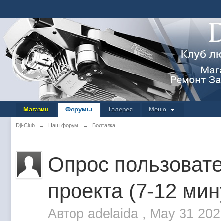
Магазин
Форумы
Галерея
Меню
Dji-Club
→
Наш форум
→
Болталка
Опрос пользоват
проекта (7-12 мин
Автор
adelaida
,
May 31 202