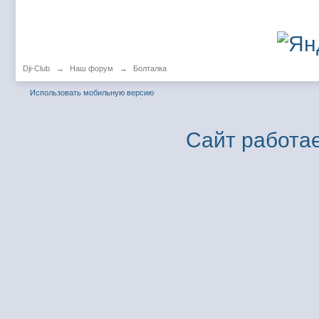
Dji-Club
→
Наш форум
→
Болталка
Использовать мобильную версию
Сайт работае