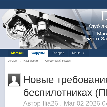
Магазин
Форумы
Галерея
Меню
Dji-Club
→
Наш форум
→
Юридический раздел
Новые требования
беспилотниках (
Автор
Ilia26
,
Mar 02 2026 0