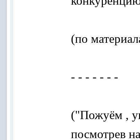
конкуренцию
(по материа
- - - - - - -
("Пожуём , ув
посмотрев на