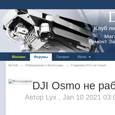
Магазин
Форумы
Галерея
Меню
Dji-Club
→
Оборудование и Аксессуары
→
Стедикамы DJI и не только
DJI Osmo не раб
Автор
Lyx
,
Jan 10 2021 03