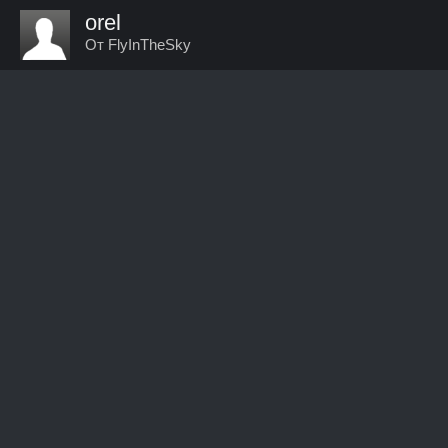
orel
От FlyInTheSky