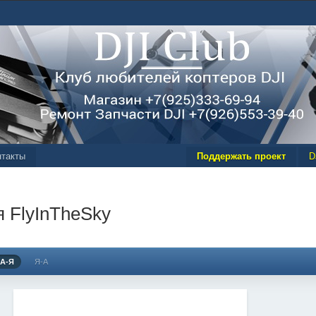
нтакты
Поддержать проект
D
 FlyInTheSky
А-Я
Я-А