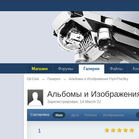
Магазин
Форумы
Галерея
Файлы
Ко
Dji-Club
→
Галерея
→
Альбомы и Изображения FlyInTheSky
Альбомы и Изображения
Зарегистрирован: 14-March 22
Сортировка:
Имя
Дата
Рейтинг
Изображения
1