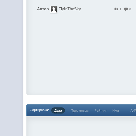
Автор
FlyInTheSky
1
0
Сортировка:
Дата
Просмотры
Рейтинг
Имя
А-