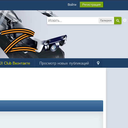
Войти
Регистрация
Галерея
JI Club Вконтакте
Просмотр новых публикаций