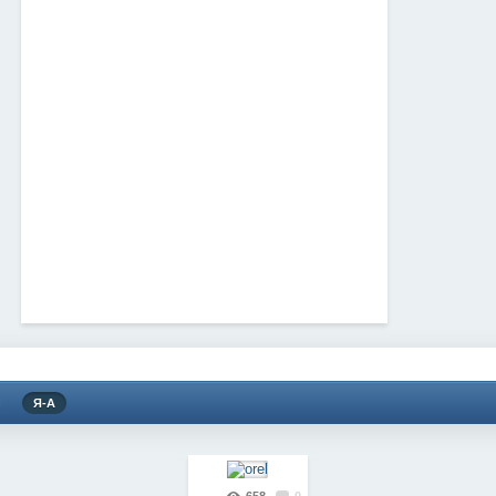
Я
Я-А
658
0