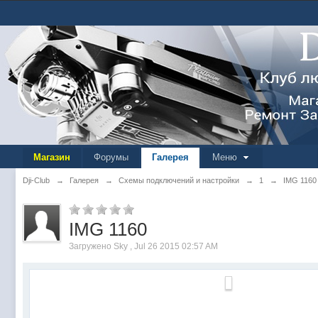
Магазин
Форумы
Галерея
Меню
Dji-Club
→
Галерея
→
Схемы подключений и настройки
→
1
→
IMG 1160
IMG 1160
Загружено Sky , Jul 26 2015 02:57 AM