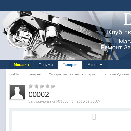
Магазин
Форумы
Галерея
Меню
Dji-Club
→
Галерея
→
Фотографии снятые с коптеров
→
осторов Русский
00002
Загружено alexeik03 , Jun 14 2015 09:30 AM