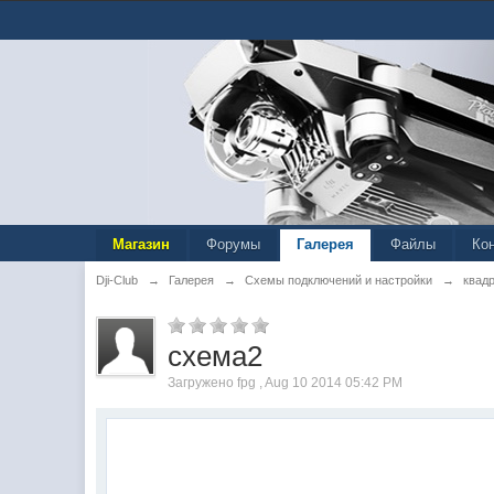
Магазин
Форумы
Галерея
Файлы
Ко
Dji-Club
→
Галерея
→
Схемы подключений и настройки
→
квад
схема2
Загружено fpg , Aug 10 2014 05:42 PM