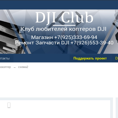
нтакты
Поддержать проект
D
рокоптер
→
схема2