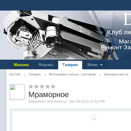
Магазин
Форумы
Галерея
Меню
Dji-Club
→
Галерея
→
Фотографии снятые с коптеров
→
Красивые места
Мраморное
Загружено AnnaIoanna , Jan 29 2021 11:55 PM