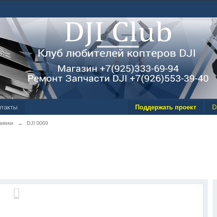
нтакты
Поддержать проект
D
нимки
→
DJI 0069