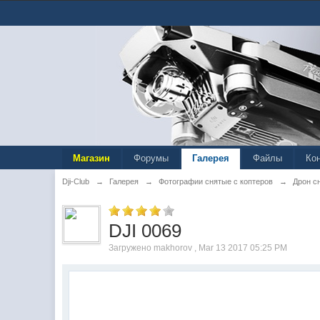
Магазин
Форумы
Галерея
Файлы
Ко
Dji-Club
→
Галерея
→
Фотографии снятые с коптеров
→
Дрон с
DJI 0069
Загружено makhorov , Mar 13 2017 05:25 PM