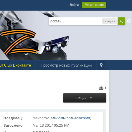
Войти
Регистрация
Галерея
JI Club Вконтакте
Просмотр новых публикаций
1
Опции
Владелец:
makhorov (
альбомы пользователя
)
Загружено:
Mar 13 2017 05:25 PM