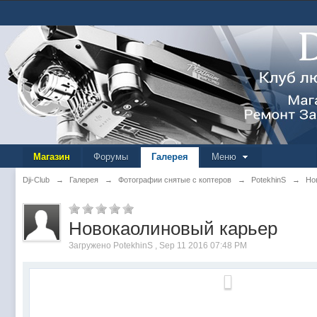
Магазин
Форумы
Галерея
Меню
Dji-Club
→
Галерея
→
Фотографии снятые с коптеров
→
PotekhinS
→
Но
Новокаолиновый карьер
Загружено PotekhinS , Sep 11 2016 07:48 PM