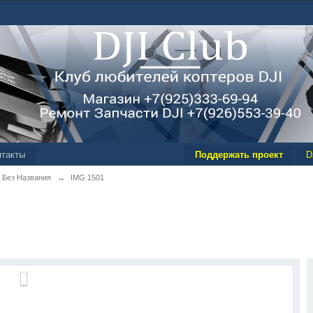
нтакты
Поддержать проект
D
 Без Названия
→
IMG 1501