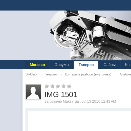
Магазин
Форумы
Галерея
Файлы
Ко
Dji-Club
→
Галерея
→
Коптеры в разборе (внутрянка)
→
Альбом
IMG 1501
Загружено MaksYrga , Jul 13 2016 12:43 AM