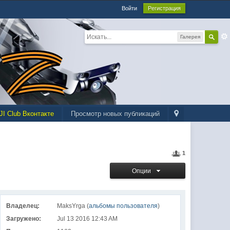
Войти
Регистрация
Галерея
JI Club Вконтакте
Просмотр новых публикаций
1
Опции
Владелец:
MaksYrga (
альбомы пользователя
)
Загружено:
Jul 13 2016 12:43 AM