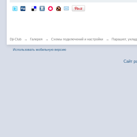
Dji-Club
→
Галерея
→
Схемы подключений и настройки
→
Парашют, уклад
Использовать мобильную версию
Сайт р