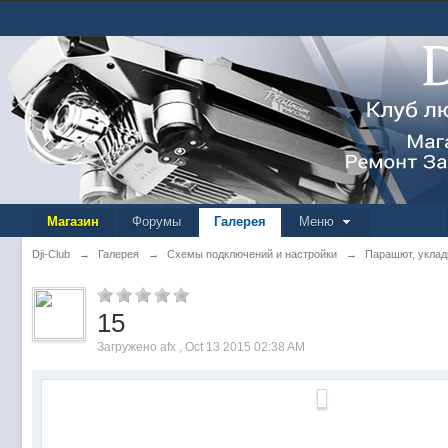
Магазин
Форумы
Галерея
Меню
Dji-Club
→
Галерея
→
Схемы подключений и настройки
→
Парашют, уклад
15
Загружено afx , Oct 13 2015 02:38 AM