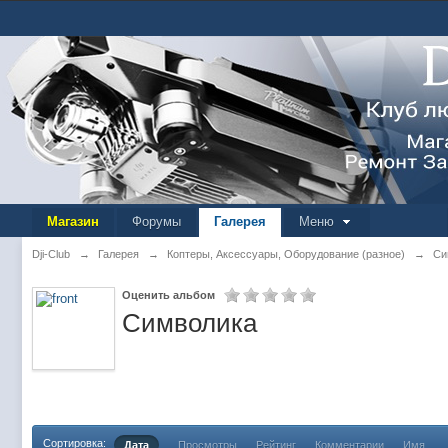
Магазин
Форумы
Галерея
Меню
Dji-Club
→
Галерея
→
Коптеры, Аксессуары, Оборудование (разное)
→
Си
Оценить альбом
Символика
Сортировка:
Дата
Просмотры
Рейтинг
Комментарии
Имя